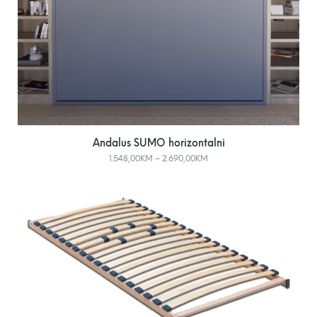
Andalus SUMO horizontalni
1.548,00
KM
–
2.690,00
KM