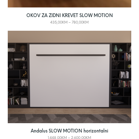
OKOV ZA ZIDNI KREVET SLOW MOTION
435,00
KM
–
780,00
KM
Andalus SLOW MOTION horizontalni
1.448,00
KM
–
2.600,00
KM