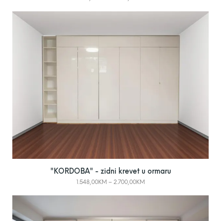
"KORDOBA" - zidni krevet u ormaru
1.548,00
KM
–
2.700,00
KM