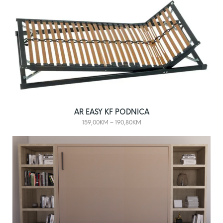
AR EASY KF PODNICA
159,00
KM
–
190,80
KM