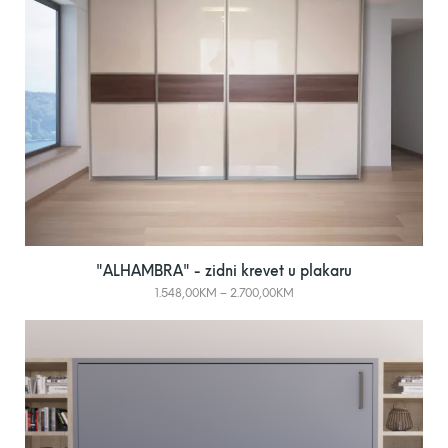
"ALHAMBRA" - zidni krevet u plakaru
1.548,00
KM
–
2.700,00
KM