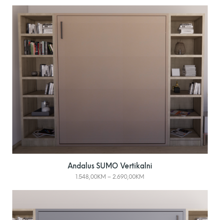
Andalus SUMO Vertikalni
1.548,00
KM
–
2.690,00
KM