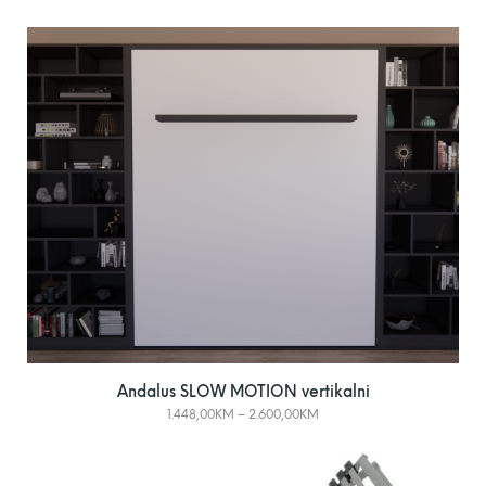
Andalus SLOW MOTION vertikalni
1.448,00
KM
–
2.600,00
KM