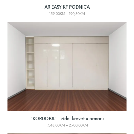
AR EASY KF PODNICA
159,00
KM
–
190,80
KM
"KORDOBA" - zidni krevet u ormaru
1.548,00
KM
–
2.700,00
KM