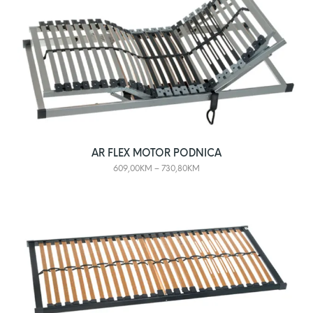
AR FLEX MOTOR PODNICA
609,00
KM
–
730,80
KM