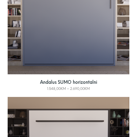
Andalus SUMO horizontalni
1.548,00
KM
–
2.690,00
KM