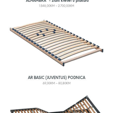
"ALHAMBRA" - zidni krevet u plakaru
1.548,00
KM
–
2.700,00
KM
AR BASIC (JUVENTUS) PODNICA
69,00
KM
–
80,80
KM