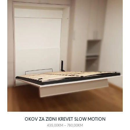
OKOV ZA ZIDNI KREVET SLOW MOTION
435,00
KM
–
780,00
KM