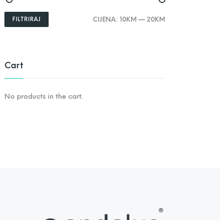
CIJENA:
10KM
—
20KM
FILTRIRAJ
M
M
i
a
n
k
c
s
i
c
j
i
Cart
e
j
n
e
a
n
a
No products in the cart.