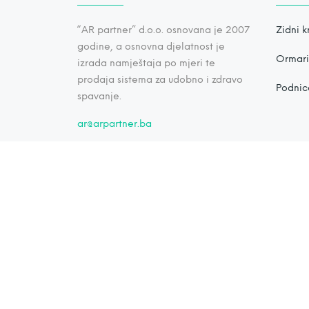
“AR partner” d.o.o. osnovana je 2007
Zidni k
godine, a osnovna djelatnost je
Ormari 
izrada namještaja po mjeri te
prodaja sistema za udobno i zdravo
Podnic
spavanje.
ar@arpartner.ba
Nove 
5 razl
zidni k
29 srpnj
Zidni k
udobno
2 travnj