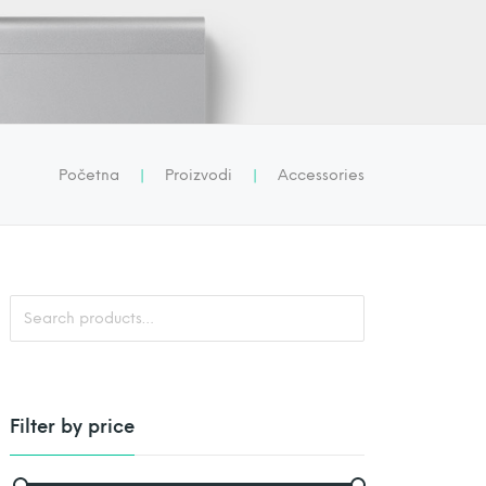
Početna
|
Proizvodi
|
Accessories
S
e
a
r
c
h
f
o
Filter by price
r
: