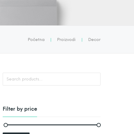
Početna
|
Proizvodi
|
Decor
S
e
a
r
c
h
f
o
Filter by price
r
: