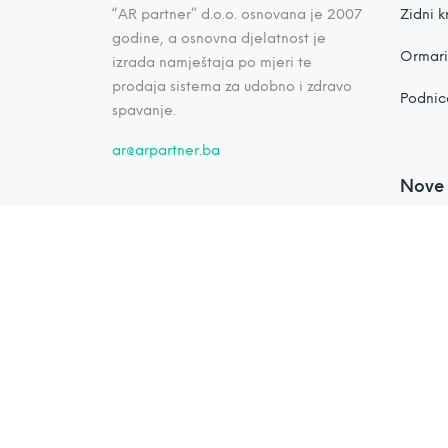
“AR partner” d.o.o. osnovana je 2007
Zidni k
godine, a osnovna djelatnost je
Ormari 
izrada namještaja po mjeri te
prodaja sistema za udobno i zdravo
Podnic
spavanje.
ar@arpartner.ba
Nove 
5 razl
zidni k
29 srpnj
Zidni k
udobno
2 travnj
Namješ
12 velja