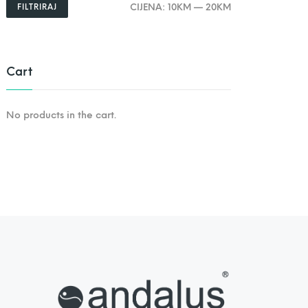
CIJENA:
10KM
—
20KM
FILTRIRAJ
M
M
i
a
n
k
c
s
i
c
j
i
Cart
e
j
n
e
a
n
a
No products in the cart.