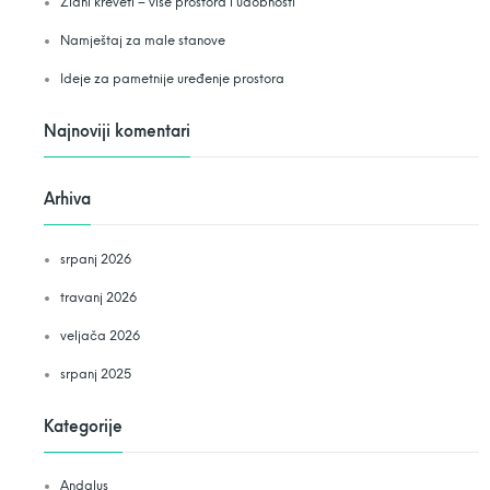
Zidni kreveti – više prostora i udobnosti
Namještaj za male stanove
Ideje za pametnije uređenje prostora
Najnoviji komentari
Arhiva
srpanj 2026
travanj 2026
veljača 2026
srpanj 2025
Kategorije
Andalus