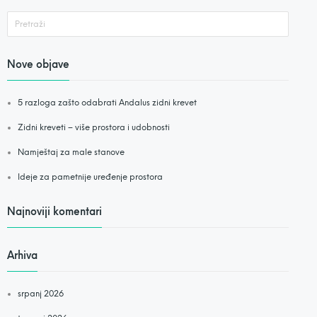
Nove objave
5 razloga zašto odabrati Andalus zidni krevet
Zidni kreveti – više prostora i udobnosti
Namještaj za male stanove
Ideje za pametnije uređenje prostora
Najnoviji komentari
Arhiva
srpanj 2026