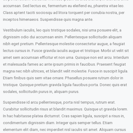
accumsan. Sed lectus ex, fermentum eu eleifend eu, pharetra vitae leo.
Class aptent taciti sociosqu ad litora torquent per conubia nostra, per
inceptos himenaeos. Suspendisse quis magna ante.
Vestibulum iaculis, leo quis tristique sodales, nisi urna posuere elit, a
dignissim odio dui accumsan enim. Pellentesque sollicitudin aliquam
nibh eget pretium. Pellentesque molestie consectetur augue, a feugiat
lectus cursus in. Fusce gravida iaculis augue et tristique. Morbi ut velit sit
amet sem accumsan efficitur et non urna. Quisque non est arcu. Interdum
et malesuada fames ac ante ipsum primis in faucibus. Praesent feugiat
magna nec nibh ultrices, et blandit velit molestie. Fusce in suscipit ligula.
Etiam finibus quis sem vitae ornare. Phasellus posuere rutrum dolor in
tristique. Quisque pretium gravida ligula faucibus porta. Donec quis erat
sodales, sollicitudin purus in, aliquam purus.
Suspendisse id arcu pellentesque, porta nisl tempus, rutrum erat.
Curabitur sollicitudin risus at blandit maximus. Quisque ut gravida lorem.
In hac habitasse platea dictumst. Cras sapien ligula, suscipit a risus in,
condimentum dignissim diam. Integer quis semper tellus. Etiam
elementum elit diam, nec imperdiet nisl iaculis sit amet. Aliquam cursus