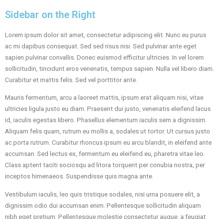
Sidebar on the Right
Lorem ipsum dolor sit amet, consectetur adipiscing elit. Nunc eu purus
ac mi dapibus consequat. Sed sed risus nisi. Sed pulvinar ante eget
sapien pulvinar convallis. Donec euismod efficitur ultricies. In vel lorem
sollicitudin, tincidunt eros venenatis, tempus sapien. Nulla vel libero diam.
Curabitur et mattis felis. Sed vel porttitor ante.
Mauris fermentum, arcu a laoreet mattis, ipsum erat aliquam nisi, vitae
ultricies ligula justo eu diam. Praesent dui justo, venenatis eleifend lacus
id, iaculis egestas libero. Phasellus elementum iaculis sem a dignissim.
Aliquam felis quam, rutrum eu mollis a, sodales ut tortor. Ut cursus justo
ac porta rutrum. Curabitur rhoncus ipsum eu arcu blandit, in eleifend ante
accumsan. Sed lectus ex, fermentum eu eleifend eu, pharetra vitae leo.
Class aptent taciti sociosqu ad litora torquent per conubia nostra, per
inceptos himenaeos. Suspendisse quis magna ante.
Vestibulum iaculis, leo quis tristique sodales, nisi urna posuere elit, a
dignissim odio dui accumsan enim. Pellentesque sollicitudin aliquam
nibh eget pretium. Pellentesque molestie consectetur augue, a feugiat