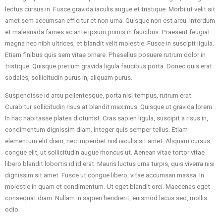
lectus cursus in. Fusce gravida iaculis augue et tristique. Morbi ut velit sit
amet sem accumsan efficitur et non urna. Quisque non est arcu. Interdum
et malesuada fames ac ante ipsum primis in faucibus. Praesent feugiat
magna nec nibh ultrices, et blandit velit molestie. Fusce in suscipit ligula.
Etiam finibus quis sem vitae ornare. Phasellus posuere rutrum dolor in
tristique. Quisque pretium gravida ligula faucibus porta. Donec quis erat
sodales, sollicitudin purus in, aliquam purus.
Suspendisse id arcu pellentesque, porta nisl tempus, rutrum erat.
Curabitur sollicitudin risus at blandit maximus. Quisque ut gravida lorem.
In hac habitasse platea dictumst. Cras sapien ligula, suscipit a risus in,
condimentum dignissim diam. Integer quis semper tellus. Etiam
elementum elit diam, nec imperdiet nisl iaculis sit amet. Aliquam cursus
congue elit, ut sollicitudin augue rhoncus ut. Aenean vitae tortor vitae
libero blandit lobortis id id erat. Mauris luctus urna turpis, quis viverra nisi
dignissim sit amet. Fusce ut congue libero, vitae accumsan massa. In
molestie in quam et condimentum. Ut eget blandit orci. Maecenas eget
consequat diam. Nullam in sapien hendrerit, euismod lacus sed, mollis
odio.