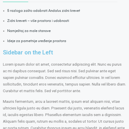
5 razloga zašto odabrati Andalus zidni krevet
Zidni kreveti – više prostora i udobnosti
Namještaj za male stanove
Ideje za pametnije uređenje prostora
Sidebar on the Left
Lorem ipsum dolor sit amet, consectetur adipiscing elit. Nunc eu purus
ac mi dapibus consequat. Sed sed risus nisi. Sed pulvinar ante eget
sapien pulvinar convallis. Donec euismod efficitur ultricies. In vel lorem
sollicitudin, tincidunt eros venenatis, tempus sapien. Nulla vel libero diam.
Curabitur et mattis felis. Sed vel porttitor ante.
Mauris fermentum, arcu a laoreet mattis, ipsum erat aliquam nisi, vitae
ultricies ligula justo eu diam. Praesent dui justo, venenatis eleifend lacus
id, iaculis egestas libero. Phasellus elementum iaculis sem a dignissim.
Aliquam felis quam, rutrum eu mollis a, sodales ut tortor. Ut cursus justo
ac porta rutrum. Curabitur rhoncus ipsum eu arcu blandit, in eleifend ante