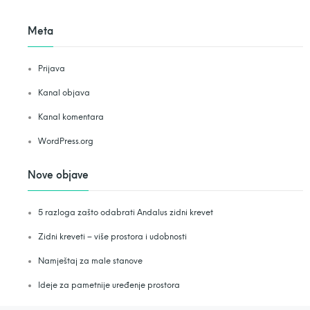
Meta
Prijava
Kanal objava
Kanal komentara
WordPress.org
Nove objave
5 razloga zašto odabrati Andalus zidni krevet
Zidni kreveti – više prostora i udobnosti
Namještaj za male stanove
Ideje za pametnije uređenje prostora