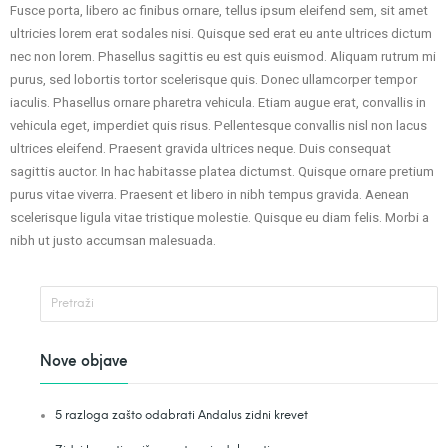
Fusce porta, libero ac finibus ornare, tellus ipsum eleifend sem, sit amet
ultricies lorem erat sodales nisi. Quisque sed erat eu ante ultrices dictum
nec non lorem. Phasellus sagittis eu est quis euismod. Aliquam rutrum mi
purus, sed lobortis tortor scelerisque quis. Donec ullamcorper tempor
iaculis. Phasellus ornare pharetra vehicula. Etiam augue erat, convallis in
vehicula eget, imperdiet quis risus. Pellentesque convallis nisl non lacus
ultrices eleifend. Praesent gravida ultrices neque. Duis consequat
sagittis auctor. In hac habitasse platea dictumst. Quisque ornare pretium
purus vitae viverra. Praesent et libero in nibh tempus gravida. Aenean
scelerisque ligula vitae tristique molestie. Quisque eu diam felis. Morbi a
nibh ut justo accumsan malesuada.
Nove objave
5 razloga zašto odabrati Andalus zidni krevet