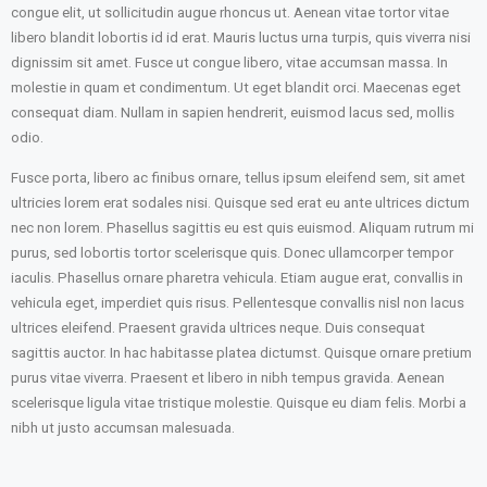
congue elit, ut sollicitudin augue rhoncus ut. Aenean vitae tortor vitae
libero blandit lobortis id id erat. Mauris luctus urna turpis, quis viverra nisi
dignissim sit amet. Fusce ut congue libero, vitae accumsan massa. In
molestie in quam et condimentum. Ut eget blandit orci. Maecenas eget
consequat diam. Nullam in sapien hendrerit, euismod lacus sed, mollis
odio.
Fusce porta, libero ac finibus ornare, tellus ipsum eleifend sem, sit amet
ultricies lorem erat sodales nisi. Quisque sed erat eu ante ultrices dictum
nec non lorem. Phasellus sagittis eu est quis euismod. Aliquam rutrum mi
purus, sed lobortis tortor scelerisque quis. Donec ullamcorper tempor
iaculis. Phasellus ornare pharetra vehicula. Etiam augue erat, convallis in
vehicula eget, imperdiet quis risus. Pellentesque convallis nisl non lacus
ultrices eleifend. Praesent gravida ultrices neque. Duis consequat
sagittis auctor. In hac habitasse platea dictumst. Quisque ornare pretium
purus vitae viverra. Praesent et libero in nibh tempus gravida. Aenean
scelerisque ligula vitae tristique molestie. Quisque eu diam felis. Morbi a
nibh ut justo accumsan malesuada.