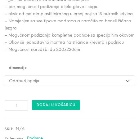
s
– bez mogućnosti podizanja dijela glave i nogu.
p
– okvir od metala plastificiranog u crnoj boji sa 13 bukovih letvica.
o
– Namjenjen za sve tipove madraca a naročito za bonell žičano
n
jezgro
c
– Mogućnost podizanja kompletne podnice sa specijalnim okovom
– Okov se jednostavno montira na stranice kreveta i podnicu
i
– Mogućnost narudžbi do 200x220cm
j
e
dimenzije
n
a
:
o
A
d
DODAJ U KOŠARICU
R
M
2
E
T
2
A
L
N/A
SKU:
2
N
A
Podnice
P
Kategorija: