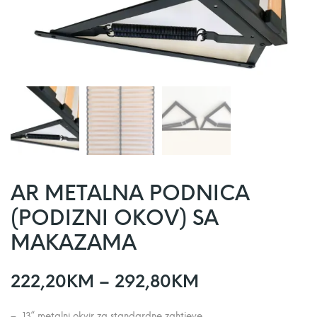
AR METALNA PODNICA
(PODIZNI OKOV) SA
MAKAZAMA
R
222,20
KM
–
292,80
KM
a
– „13“ metalni okvir za standardne zahtjeve.