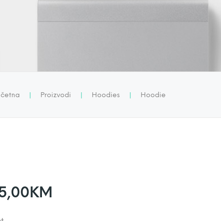
četna
|
Proizvodi
|
Hoodies
|
Hoodie
R
5,00
KM
a
t.