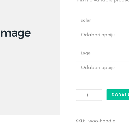
color
Logo
H
DODAJ 
o
o
d
i
e
k
woo-hoodie
SKU:
o
l