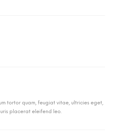
2
,
0
0
K
M
d
o
4
5
 tortor quam, feugiat vitae, ultricies eget,
,
ris placerat eleifend leo.
0
0