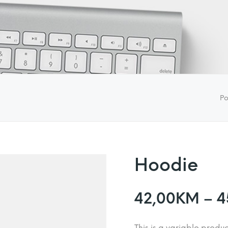
Po
Hoodie
42,00
KM
–
4
This is a variable produc