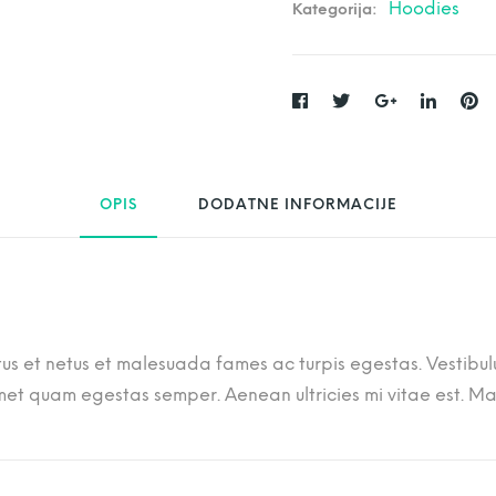
Hoodies
Kategorija:
i
č
i
n
a
OPIS
DODATNE INFORMACIJE
us et netus et malesuada fames ac turpis egestas. Vestibulum
met quam egestas semper. Aenean ultricies mi vitae est. Mau