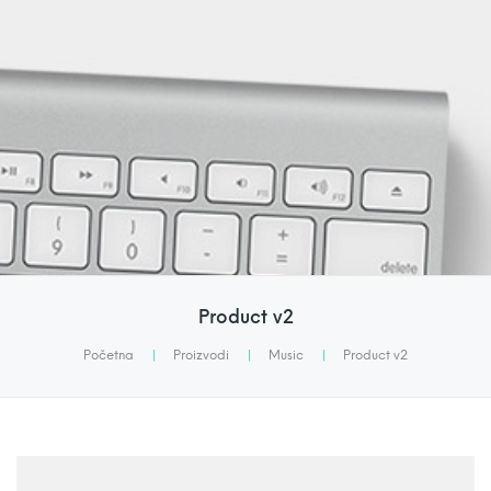
Product v2
Početna
|
Proizvodi
|
Music
|
Product v2