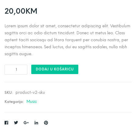
20,00
KM
Lorem ipsum dolor sit amet, consectetur adipiscing elit. Vestibulum
sagittis orci ac odio dictum tincidunt. Donec ut metus leo. Class
aptent taciti sociosqu ad litora torquent per conubia nostra, per
inceptos himenaeos. Sed luctus, dui eu sagittis sodales, nulla nibh
sagittis augue.
P
DODAJ U KOŠARICU
r
o
d
u
c
t
product-v2-sku
SKU:
v
2
Music
k
Kategorija:
o
l
i
č
i
n
a