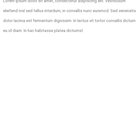
Lorem ipsum dolor sit amet, consectetur adipiscing elit. Vestibulum
eleifend nisl sed tellus interdum, in convallis nunc euismod. Sed venenatis
dolor lacinia est fermentum dignissim. In lectus vit tortor convallis dictum
eu id diam. In hac habitasse platea dictumst.